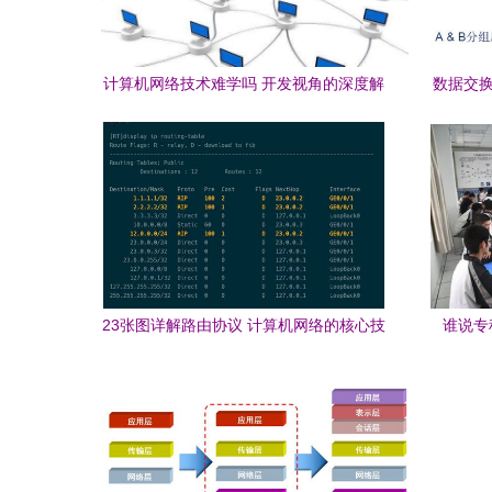
计算机网络技术难学吗 开发视角的深度解
数据交换
析
23张图详解路由协议 计算机网络的核心技
谁说专
术
已