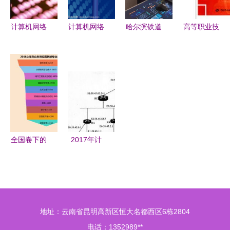
计算机网络
计算机网络
哈尔滨铁道
高等职业技
技术就业方
与时钟 技
职业技术学
术院校计算
向 探索开
术演进中的
院计算机网
机网络技术
发领域的广
同步交响
络技术专业
专业任务驱
阔前景
开发能力的
动型教材
培养与实践
《JSP动态
网站开发》
全国卷下的
2017年计
山东考生表
算机网络技
现与计算机
术应用试题
网络技术发
解析与开发
展的双重考
趋势探讨
地址：云南省昆明高新区恒大名都西区6栋2804
量
电话：1352989**