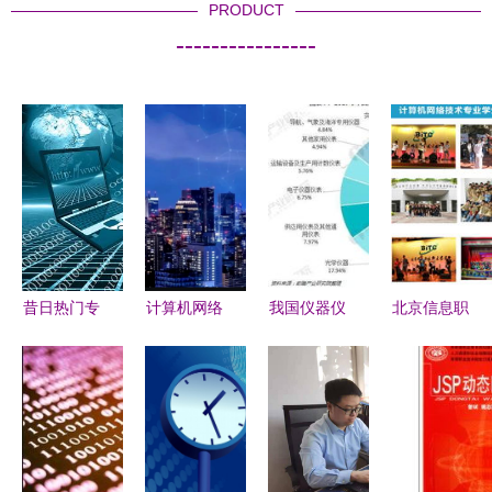
PRODUCT
----------------
昔日热门专
计算机网络
我国仪器仪
北京信息职
业遇冷？计
技术引领第
表行业现状
业技术学院
算机网络技
四次工业革
与产品发展
计算机网络
术就业市场
命 未来图
趋势 计算
技术专业招
现状分析
景展望
机网络技术
生与开发特
驱动的变革
色