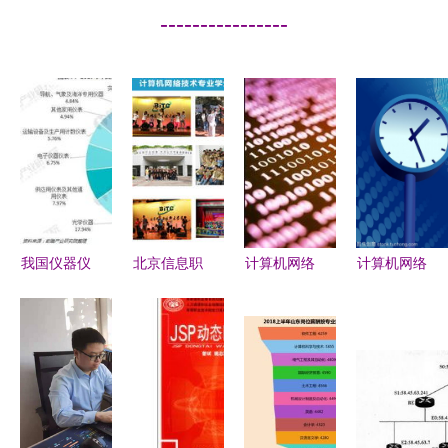
----------------
我国仪器仪
北京信息职
计算机网络
计算机网络
表行业现状
业技术学院
技术就业方
与时钟 技
与产品发展
计算机网络
向 探索开
术演进中的
趋势 计算
技术专业招
发领域的广
同步交响
机网络技术
生与开发特
阔前景
驱动的变革
色