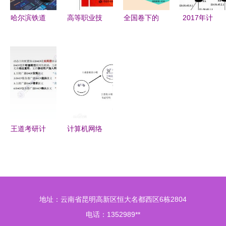
哈尔滨铁道
高等职业技
全国卷下的
2017年计
职业技术学
术院校计算
山东考生表
算机网络技
院计算机网
机网络技术
现与计算机
术应用试题
络技术专业
专业任务驱
网络技术发
解析与开发
开发能力的
动型教材
展的双重考
趋势探讨
培养与实践
《JSP动态
量
网站开发》
王道考研计
计算机网络
算机网络第
的学习与开
四章知识点
发 从理论
汇总 计算
到实践的全
机网络技术
面指南
地址：云南省昆明高新区恒大名都西区6栋2804
的开发
电话：1352989**