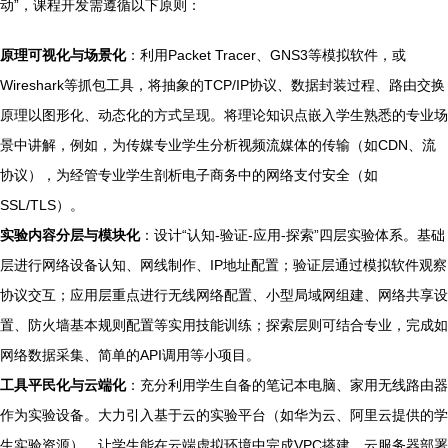
动”，课程开发需遵循以下原则：
原理可视化与场景化
：利用Packet Tracer、GNS3等模拟软件，或
Wireshark等抓包工具，将抽象的TCP/IP协议、数据封装过程、路由交换
原理以图形化、动态化的方式呈现。将理论知识点嵌入学生熟悉的专业场
景中讲解，例如，为传媒专业学生分析视频流媒体的传输（如CDN、流
协议），为经管专业学生剖析电子商务中的网络支付安全（如
SSL/TLS）。
实验内容分层与模块化
：设计“认知-验证-应用-探索”四层实验体系。基础
层进行网络设备认知、网线制作、IP地址配置；验证层通过模拟软件观察
协议交互；应用层重点进行无线网络配置、小型局域网组建、网络共享设
置、防火墙基本规则配置等实用技能训练；探索层则可结合专业，完成如
网络数据采集、简单的API调用等小项目。
工具平民化与云端化
：充分利用学生自备的笔记本电脑、家用无线路由器
作为实验设备。大力引入基于云的实验平台（如华为云、阿里云提供的学
生实验资源），让学生能在云端虚拟环境中完成VPC搭建、云服务器部署