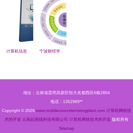
化时代
计算机网络
前景广阔的
六大就业方
的“信号清
技术开发的
新工科专
向深度解析
道夫”
融合与创新
业，计算机
网络技术开
发的璀璨未
来
计算机信息
宁波财经学
安全与网络
院2020年
技术应用的
获批增设本
融合与创新
科新专业
数字媒体技
地址：云南省昆明高新区恒大名都西区6栋2804
术与计算机
电话：1352989**
网络技术开
Copyright © 2026
www.mobileconcretemixingplant.com
计算机网络技
发
术的开发
云南起跑线科技有限公司
计算机网络技术的开发
版权所有
Sitemap