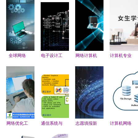
全球网络
电子设计工
网络计算机
计算机专业
计算机网络
程与计算机
与计算机网
选择与性别
技术开发的
网络技术开
络技术的开
无关，兴趣
演进与未来
发 融合创
发 演进与
与能力是关
新的双引擎
应用
键
网络优化工
通信系统与
志愿填报新
计算机网络
程师 数字
综合电子
视野 四类
技术开发