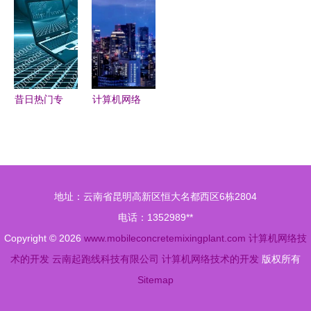
技术开发的
字世界的基
点与技能发
赋能工业
新视角
石
展趋势
化，伟人故
里新面貌
——计算机
网络技术的
昔日热门专
计算机网络
深度开发与
业遇冷？计
技术引领第
应用
算机网络技
四次工业革
术就业市场
命 未来图
现状分析
景展望
地址：云南省昆明高新区恒大名都西区6栋2804
电话：1352989**
Copyright © 2026
www.mobileconcretemixingplant.com
计算机网络技
术的开发
云南起跑线科技有限公司
计算机网络技术的开发
版权所有
Sitemap