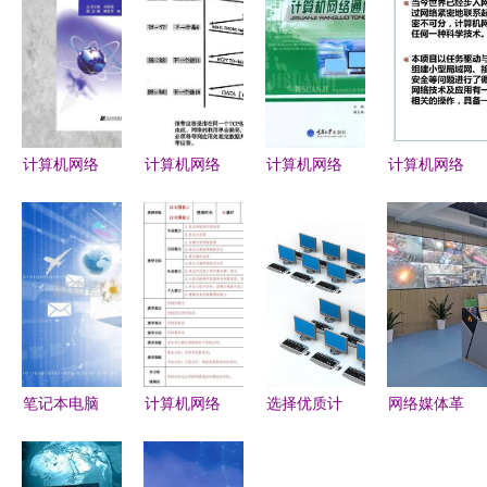
计算机网络
计算机网络
计算机网络
计算机网络
技术开发
技术开发
通信技术
基础与应用
理论、实践
从理论到应
发展历程、
技术开发的
与未来展望
用的创新之
核心原理与
基石与前沿
路
未来展望
笔记本电脑
计算机网络
选择优质计
网络媒体革
背景图像
技术开发教
算机网络技
命老区行丨
计算机网络
案 构建数
术培训的要
湘潭市 5G