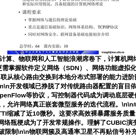
在云计算、物联网和人工智能浪潮席卷下，计算机
，更需掌握软件定义网络（SDN）、网络功能虚拟
从核心路由交换到本地分布式部署的能力进阶图。
N可编程性\n\n开发领域已挣脱了对传统路由器配置
enFlow等协议，写控制器代码成为调动底层硬件
许网络真正嵌套微型服务的迭代流程。\n\n### 
TTI缩减了近10微秒。这要求高效裸暴露服务质量
离网络瓶梗成为了开发常规操作。理解了CUBIC
无线协议突破限制\n\n物联网簇及高通率卫星不再贴