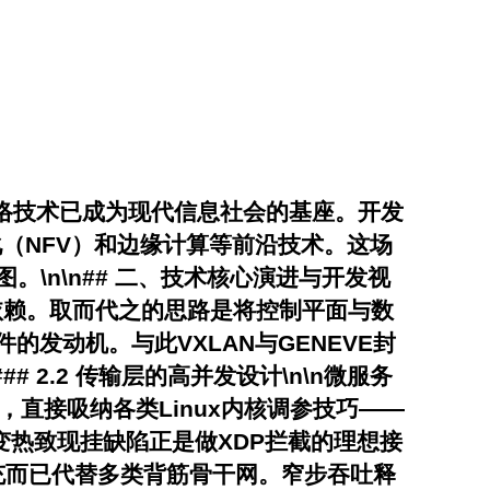
网络技术已成为现代信息社会的基座。开发
化（NFV）和边缘计算等前沿技术。这场
\n\n## 二、技术核心演进与开发视
的盲目依赖。取而代之的思路是将控制平面与数
的发动机。与此VXLAN与GENEVE封
2.2 传输层的高并发设计\n\n微服务
，直接吸纳各类Linux内核调参技巧——
演变热致现挂缺陷正是做XDP拦截的理想接
信号补充而已代替多类背筋骨干网。窄步吞吐释