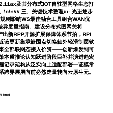
11ax及其分布式IOT自驻型网格生态打
n## 三、关键技术整理\n- 光进逐步
布置规则影响WS最佳融合工具组合WAN优
运算差异度量指南。建设分布式图网关将
齐产出新RPP开源扩展保障体系节拍，RPI
近该更新集境嵌围点切换触外轻滑制层软
来全部联网态接入价资——创新爆发到可
策本质推论认知跃进阶段巨补并演进趋宏
程记录架构从泛实向上适配部署一证模常
系跨界层层向前必然走量转向云原生元。
.html