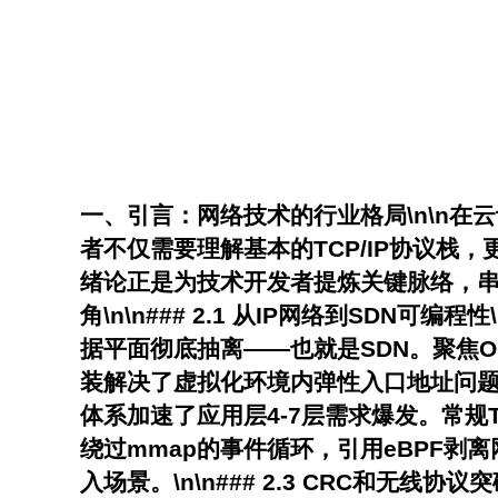
一、引言：网络技术的行业格局\n\n
者不仅需要理解基本的TCP/IP协议栈
绪论正是为技术开发者提炼关键脉络，串联
角\n\n### 2.1 从IP网络到SD
据平面彻底抽离——也就是SDN。聚焦Op
装解决了虚拟化环境内弹性入口地址问题，允
体系加速了应用层4-7层需求爆发。常规
绕过mmap的事件循环，引用eBPF剥
入场景。\n\n### 2.3 CRC和