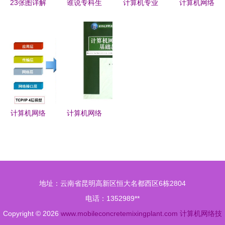
23张图详解
谁说专科生
计算机专业
计算机网络
路由协议
没出息，只
就业方向解
技术教学计
计算机网络
是没选对专
析 聚焦网
划 构建底
的核心技术
业而已，学
络技术开发
层逻辑与开
这4个专业
发能力的完
不愁没发展
整路径
计算机网络
计算机网络
重磅来袭
技术的开发
一文让你拨
基础理论与
开迷雾，直
实践路径探
击网络原理
微
地址：云南省昆明高新区恒大名都西区6栋2804
电话：1352989**
Copyright © 2026
www.mobileconcretemixingplant.com
计算机网络技