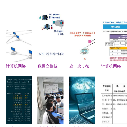
计算机网络
数据交换技
这一次，彻
计算机网络
技术难学吗
术详解 计
底拿下计算
微课堂——
开发视角的
算机网络技
机网络链路
数据链路层
深度解析
术的基石
层——计算
功能与设计
机网络技术
要点（湖南
的开发指南
科技大学学
习笔记
3.2）