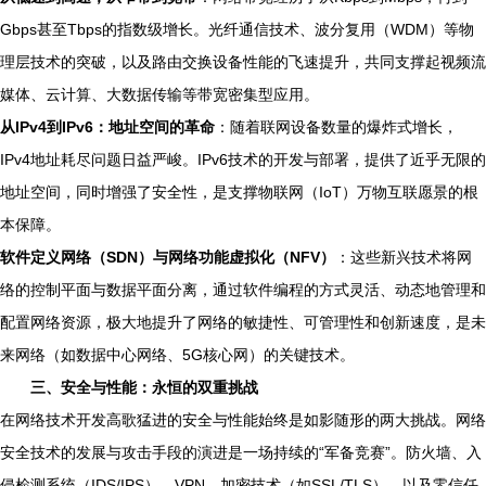
Gbps甚至Tbps的指数级增长。光纤通信技术、波分复用（WDM）等物
理层技术的突破，以及路由交换设备性能的飞速提升，共同支撑起视频流
媒体、云计算、大数据传输等带宽密集型应用。
从IPv4到IPv6：地址空间的革命
：随着联网设备数量的爆炸式增长，
IPv4地址耗尽问题日益严峻。IPv6技术的开发与部署，提供了近乎无限的
地址空间，同时增强了安全性，是支撑物联网（IoT）万物互联愿景的根
本保障。
软件定义网络（SDN）与网络功能虚拟化（NFV）
：这些新兴技术将网
络的控制平面与数据平面分离，通过软件编程的方式灵活、动态地管理和
配置网络资源，极大地提升了网络的敏捷性、可管理性和创新速度，是未
来网络（如数据中心网络、5G核心网）的关键技术。
三、安全与性能：永恒的双重挑战
在网络技术开发高歌猛进的安全与性能始终是如影随形的两大挑战。网络
安全技术的发展与攻击手段的演进是一场持续的“军备竞赛”。防火墙、入
侵检测系统（IDS/IPS）、VPN、加密技术（如SSL/TLS）、以及零信任