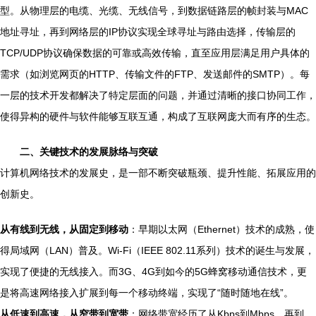
型。从物理层的电缆、光缆、无线信号，到数据链路层的帧封装与MAC
地址寻址，再到网络层的IP协议实现全球寻址与路由选择，传输层的
TCP/UDP协议确保数据的可靠或高效传输，直至应用层满足用户具体的
需求（如浏览网页的HTTP、传输文件的FTP、发送邮件的SMTP）。每
一层的技术开发都解决了特定层面的问题，并通过清晰的接口协同工作，
使得异构的硬件与软件能够互联互通，构成了互联网庞大而有序的生态。
二、关键技术的发展脉络与突破
计算机网络技术的发展史，是一部不断突破瓶颈、提升性能、拓展应用的
创新史。
从有线到无线，从固定到移动
：早期以太网（Ethernet）技术的成熟，使
得局域网（LAN）普及。Wi-Fi（IEEE 802.11系列）技术的诞生与发展，
实现了便捷的无线接入。而3G、4G到如今的5G蜂窝移动通信技术，更
是将高速网络接入扩展到每一个移动终端，实现了“随时随地在线”。
从低速到高速，从窄带到宽带
：网络带宽经历了从Kbps到Mbps，再到