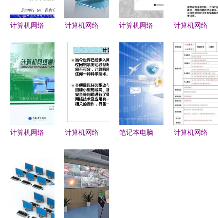
计算机网络
计算机网络
计算机网络
计算机网络
技术绪论
技术 连接
技术开发
技术开发
从互联到智
世界的无形
理论、实践
从理论到应
能，开发者
桥梁
与未来展望
用的创新之
的技术演进
路
之路
计算机网络
计算机网络
笔记本电脑
计算机网络
通信技术
基础与应用
背景图像
技术开发教
发展历程、
技术开发的
计算机网络
案 构建数
核心原理与
基石与前沿
技术开发的
字世界的基
未来展望
新视角
石