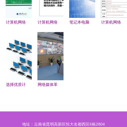
之路
计算机网络
计算机网络
笔记本电脑
计算机网络
通信技术
基础与应用
背景图像
技术开发教
发展历程、
技术开发的
计算机网络
案 构建数
核心原理与
基石与前沿
技术开发的
字世界的基
未来展望
新视角
石
选择优质计
网络媒体革
算机网络技
命老区行丨
术培训的要
湘潭市 5G
点与技能发
赋能工业
展趋势
化，伟人故
地址：云南省昆明高新区恒大名都西区6栋2804