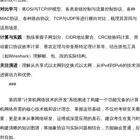
对比学习
：将OSI与TCP/IP模型、各类差错控制与流量控制协议、各种
MAC协议、各种路由协议、TCP与UDP等进行横向对比，梳理其异同与
适用场景。
计算与实践
：熟练掌握子网划分、CIDR地址聚合、CRC校验码计算、滑
动窗口协议效率计算、香农定理与奈奎斯特定理计算等。结合抓包工具
（如Wireshark）理解帧、包、段的实际结构。
关注演进
：理解从共享式以太网到交换式以太网，从IPv4到IPv6的技术演
进驱动力和优势。
###
第四章“计算机网络技术的开发”系统阐述了构建一个功能完备的计算
机网络所需的核心技术栈和设计理念。掌握这些基础，不仅对考研至关重
要，更是未来从事网络研发、运维或深度应用的基石。建议考生在复习时
构建清晰的知识图谱，将抽象协议与实际问题相结合，方能融会贯通，应
对自如。