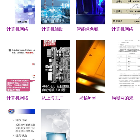
计算机网络
计算机辅助
智能绿色赋
计算机网络
技术 基础
制造与计算
能 计算机
原理笔记
与开发的行
机网络技术
网络技术如
精整理 | 第
业新征程
的融合与开
何助力制造
六章 应用
——评析成
发应用
强省建设
层 计算机
先海第2版
网络技术的
专著的核心
核心枢纽
价值
计算机网络
从上海工厂
揭秘Intel
局域网的规
应用层架构
到特斯拉的
CPU制造工
划设计毕业
与关键服务
下一城 计
厂:生化危
设计———
分析
算机网络技
机即视感与
基于计算机
术的开发与
计算机网络
网络技术的