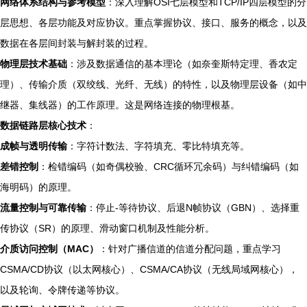
网络体系结构与参考模型
：深入理解OSI七层模型和TCP/IP四层模型的分
层思想、各层功能及对应协议。重点掌握协议、接口、服务的概念，以及
数据在各层间封装与解封装的过程。
物理层技术基础
：涉及数据通信的基本理论（如奈奎斯特定理、香农定
理）、传输介质（双绞线、光纤、无线）的特性，以及物理层设备（如中
继器、集线器）的工作原理。这是网络连接的物理根基。
数据链路层核心技术
：
成帧与透明传输
：字符计数法、字符填充、零比特填充等。
差错控制
：检错编码（如奇偶校验、CRC循环冗余码）与纠错编码（如
海明码）的原理。
流量控制与可靠传输
：停止-等待协议、后退N帧协议（GBN）、选择重
传协议（SR）的原理、滑动窗口机制及性能分析。
介质访问控制（MAC）
：针对广播信道的信道分配问题，重点学习
CSMA/CD协议（以太网核心）、CSMA/CA协议（无线局域网核心），
以及轮询、令牌传递等协议。