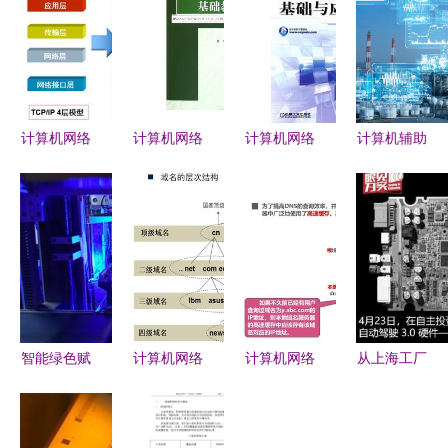
计算机网络
计算机网络
计算机网络
计算机辅助
重磅来袭
技术的开发
技术 基础
制造与计算
一文让你拨
基础理论与
与开发的行
机网络技术
开迷雾，直
实践路径探
业新征程
的融合与开
击网络原理
微
——评析成
发应用
先海第2版
专著的核心
价值
智能绿色赋
计算机网络
计算机网络
从上海工厂
能 计算机
原理笔记
应用层架构
到特斯拉的
网络技术如
精整理 | 第
与关键服务
下一城 计